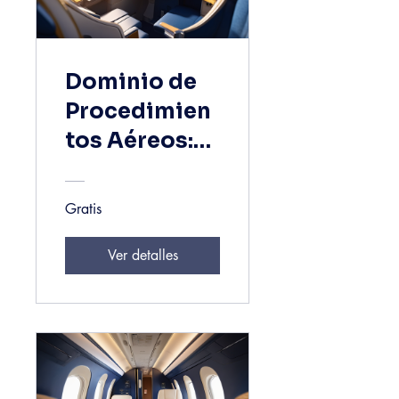
Dominio de
Procedimien
tos Aéreos:
Curso
Avanzado
Gratis
para Pilotos
Ver detalles