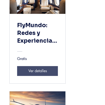
FlyMundo:
Redes y
Experiencias
Premium
para Pilotos
Gratis
Exclusivos
Ver detalles