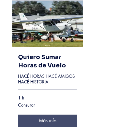
Quiero Sumar
Horas de Vuelo
HACÉ HORAS HACÉ AMIGOS
HACÉ HISTORIA
1 h
Consultar
Consultar
Más info