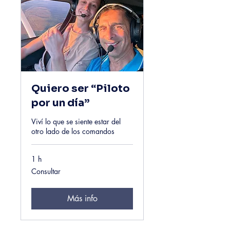
Quiero ser “Piloto
por un día”
Viví lo que se siente estar del
otro lado de los comandos
1 h
Consultar
Consultar
Más info