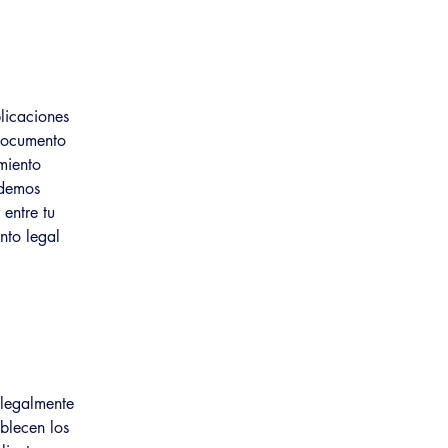
licaciones
 documento
miento
odemos
entre tu
nto legal
 legalmente
ablecen los