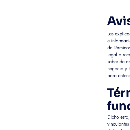
Avi
Las explica
e informac
de Término
legal o re
saber de an
negocio y t
para entend
Tér
fun
Dicho esto,
vinculantes