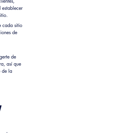
lientes,
d establecer
itio.
 cada sitio
ciones de
gerte de
ra, así que
e de la
y