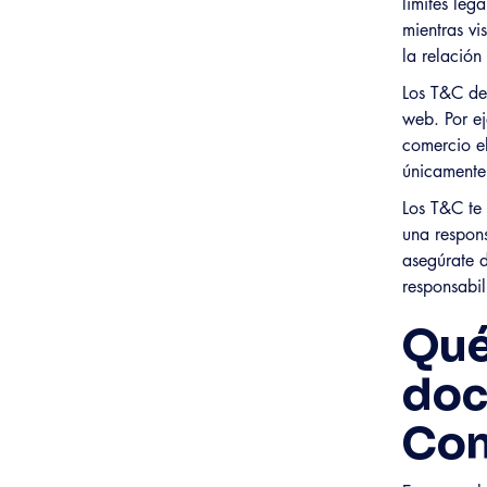
límites lega
mientras vi
la relación 
Los T&C deb
web. Por ej
comercio el
únicamente 
Los T&C te 
una respons
asegúrate d
responsabil
Qué
doc
Con