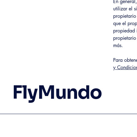
En general,
utilizar el
propietario
que el prop
propiedad i
propietari
más.
Para obtene
y Condicio
FlyMundo