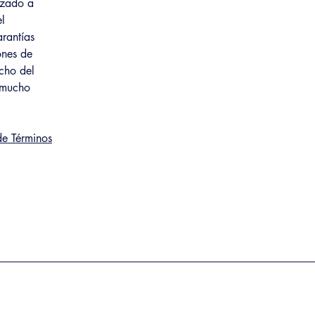
izado a
el
arantías
ones de
echo del
y mucho
de Términos