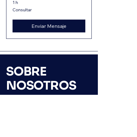
1 h
Consultar
Consultar
Enviar Mensaje
SOBRE
NOSOTROS
En FlyMundo somos un centro de vuelo
orientado a la experiencia, la formación
responsable y la aviación moderna.
Estamos ubicados en el Aeropuerto de
Morón y trabajamos con aeronaves
Tecnam, reconocidas a nivel mundial por